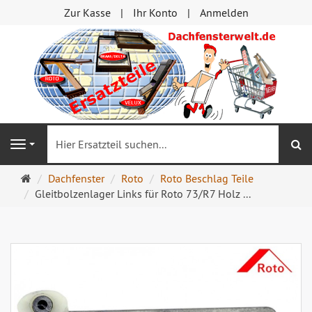
Zur Kasse
Ihr Konto
Anmelden
S
Navigation
Startseite
Dachfenster
Roto
Roto Beschlag Teile
Gleitbolzenlager Links für Roto 73/R7 Holz ...