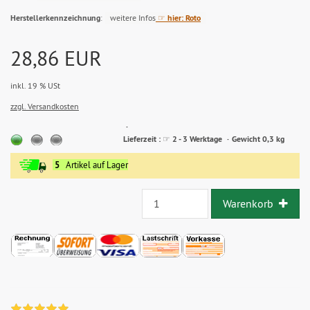
Herstellerkennzeichnung
:
weitere Infos
☞ hier: Roto
28,86 EUR
inkl. 19 % USt
zzgl. Versandkosten
Lieferzeit:
Lieferzeit : ☞ 2 - 3 Werktage
Gewicht 0,3 kg
2
-
5
Artikel auf Lager
3
Werktage
Warenkorb