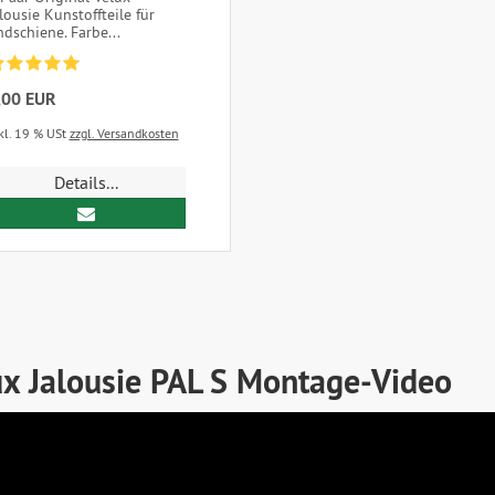
lousie Kunstoffteile für
dschiene. Farbe...
,00 EUR
kl. 19 % USt
zzgl. Versandkosten
Details...
ux Jalousie PAL S Montage-Video