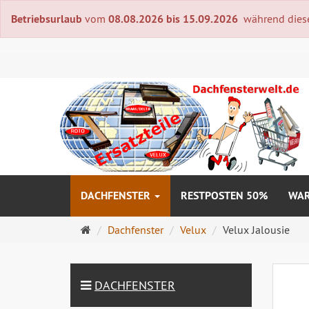
Betriebsurlaub
vom
08.08.2026 bis 15.09.2026
während dieser
DACHFENSTER
RESTPOSTEN 50%
WAR
Startseite
Dachfenster
Velux
Velux Jalousie
DACHFENSTER