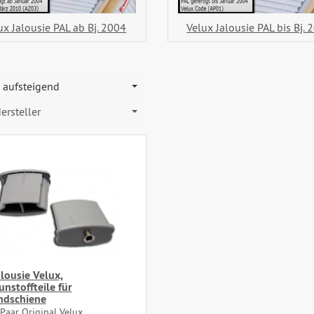
ux Jalousie PAL ab Bj. 2004
Velux Jalousie PAL bis Bj. 
aufsteigend
ersteller
alousie Velux,
unstoffteile für
ndschiene
Paar Original Velux