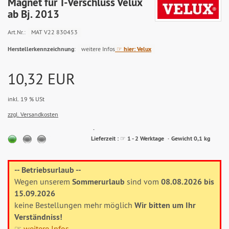
Magnet für T-Verschluss Velux
ab Bj. 2013
Art.Nr.:
MAT V22 830453
Herstellerkennzeichnung
:
weitere Infos
☞ hier: Velux
10,32 EUR
inkl. 19 % USt
zzgl. Versandkosten
Lieferzeit:
Lieferzeit : ☞ 1 - 2 Werktage
Gewicht 0,1 kg
2
-
3
-- Betriebsurlaub --
Werktage
Wegen unserem
Sommerurlaub
sind vom
08.08.2026 bis
15.09.2026
keine Bestellungen mehr möglich
Wir bitten um Ihr
Verständniss
!
☞
weitere Infos